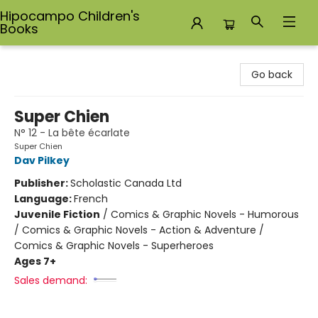
Hipocampo Children's
Books
Hipocampo Children's Books
Go back
Super Chien
N° 12 - La bête écarlate
Super Chien
Dav Pilkey
Publisher:
Scholastic Canada Ltd
Language:
French
Juvenile Fiction
/
Comics & Graphic Novels - Humorous
/ Comics & Graphic Novels - Action & Adventure /
Comics & Graphic Novels - Superheroes
Ages 7+
Sales demand: