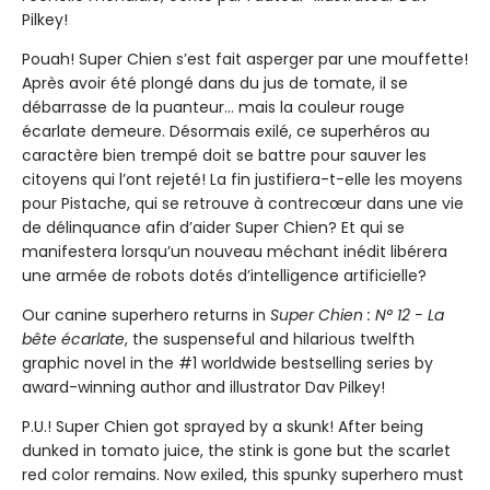
Pilkey!
Pouah! Super Chien s’est fait asperger par une mouffette!
Après avoir été plongé dans du jus de tomate, il se
débarrasse de la puanteur… mais la couleur rouge
écarlate demeure. Désormais exilé, ce superhéros au
caractère bien trempé doit se battre pour sauver les
citoyens qui l’ont rejeté! La fin justifiera-t-elle les moyens
pour Pistache, qui se retrouve à contrecœur dans une vie
de délinquance afin d’aider Super Chien? Et qui se
manifestera lorsqu’un nouveau méchant inédit libérera
une armée de robots dotés d’intelligence artificielle?
Our canine superhero returns in
Super Chien : N° 12 - La
bête écarlate
, the suspenseful and hilarious twelfth
graphic novel in the #1 worldwide bestselling series by
award-winning author and illustrator Dav Pilkey!
P.U.! Super Chien got sprayed by a skunk! After being
dunked in tomato juice, the stink is gone but the scarlet
red color remains. Now exiled, this spunky superhero must