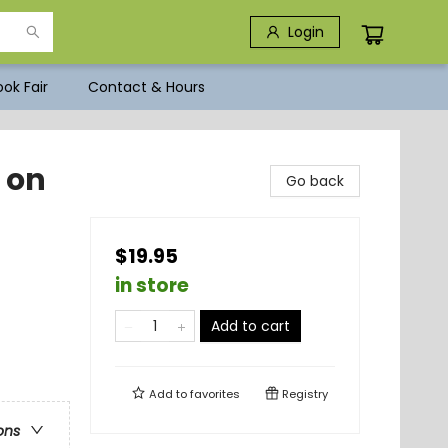
Login
ok Fair
Contact & Hours
 on
Go back
$19.95
in store
Add to cart
Add to
favorites
Registry
ons