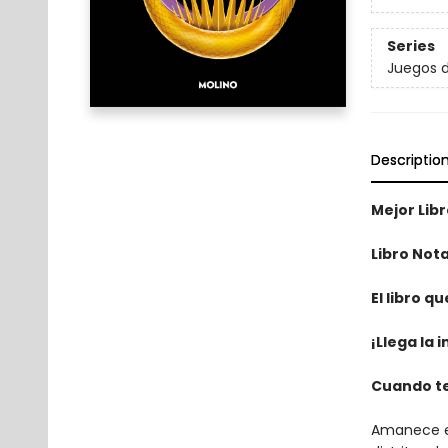
Series
Juegos 
Descriptio
Mejor Lib
Libro Not
El libro 
¡Llega la 
Cuando te
Amanece el