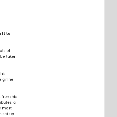
eft to
cts of
l be taken
 his
 girl he
n from his
ributes: a
he most
n set up