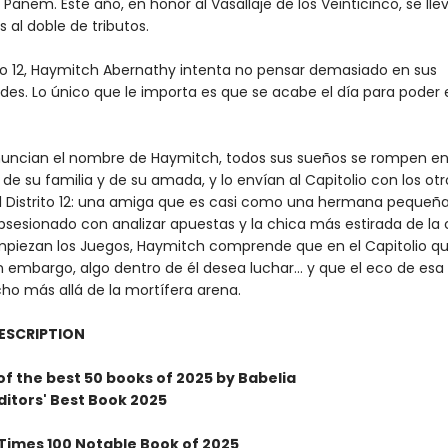
e Panem. Este año, en honor al Vasallaje de los Veinticinco, se ll
 al doble de tributos.
rito 12, Haymitch Abernathy intenta no pensar demasiado en sus
ades. Lo único que le importa es que se acabe el día para poder 
ncian el nombre de Haymitch, todos sus sueños se rompen en
de su familia y de su amada, y lo envían al Capitolio con los otr
el Distrito 12: una amiga que es casi como una hermana pequeña 
bsesionado con analizar apuestas y la chica más estirada de la 
iezan los Juegos, Haymitch comprende que en el Capitolio qu
in embargo, algo dentro de él desea luchar… y que el eco de esa
ho más allá de la mortífera arena.
ESCRIPTION
t of the best 50 books of 2025 by Babelia
itors' Best Book 2025
Times 100 Notable Book of 2025