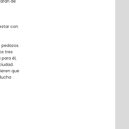
evarán de
estar con
 pedazos.
os tres
para él,
ciudad.
ieren que
 lucha