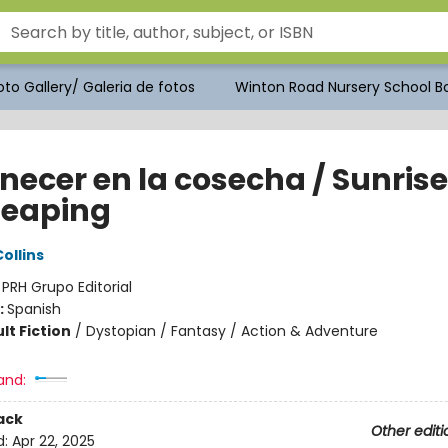
to Gallery/ Galeria de fotos
Winton Road Nursery School Bo
ecer en la cosecha / Sunrise
Reaping
ollins
:
PRH Grupo Editorial
:
Spanish
lt Fiction
/
Dystopian / Fantasy / Action & Adventure
and:
ack
Other editi
d:
Apr 22, 2025