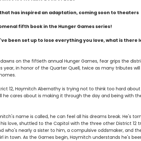
that has inspired an adaptation, coming soon to theaters
menal fifth book in the Hunger Games series!
e been set up to lose everything you love, what is there l
dawns on the fiftieth annual Hunger Games, fear grips the distri
 year, in honor of the Quarter Quell, twice as many tributes wil
 homes.
trict 12, Haymitch Abernathy is trying not to think too hard about
l he cares about is making it through the day and being with the
ch's name is called, he can feel all his dreams break. He's tor
his love, shuttled to the Capitol with the three other District 12 t
nd who's nearly a sister to him, a compulsive oddsmaker, and t
irl in town. As the Games begin, Haymitch understands he's bee