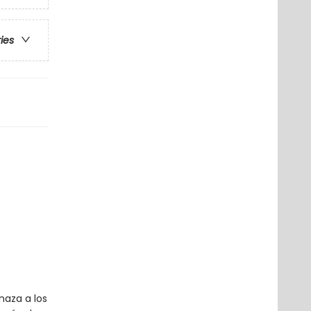
ries
naza a los