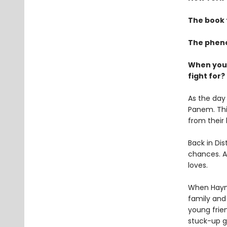
The book 
The pheno
When you'v
fight for?
As the day 
Panem. This
from their
Back in Dis
chances. Al
loves.
When Haymit
family and 
young frie
stuck-up g