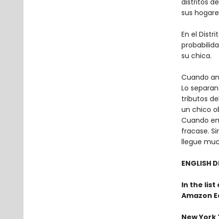
distritos d
sus hogares
En el Dist
probabilid
su chica.
Cuando anu
Lo separan 
tributos d
un chico o
Cuando emp
fracase. S
llegue muc
ENGLISH D
In the lis
Amazon Ed
New York 