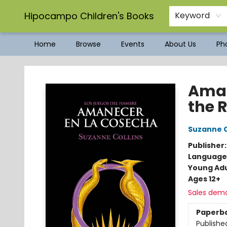
Hipocampo Children's Books
Keyword
Home
Browse
Events
About Us
Pho
Hipocampo Children's Books
Aman
the 
Suzanne C
Publisher
Language
Young Adu
Ages 12+
Sales dem
Paperb
Publishe