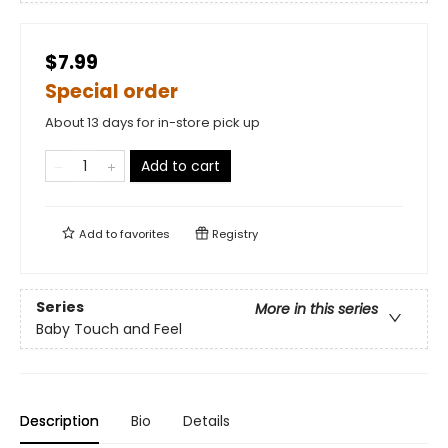
$7.99
Special order
About 13 days for in-store pick up
Add to cart
Add to
favorites
Registry
Series
More in this series
Baby Touch and Feel
Description
Bio
Details