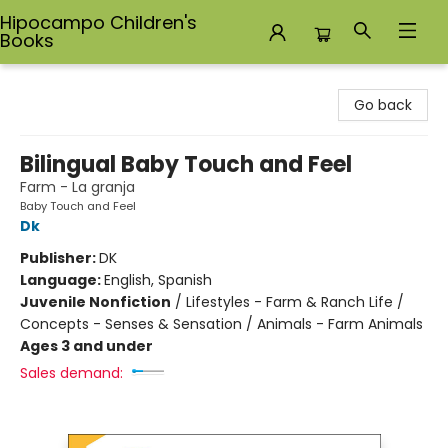
Hipocampo Children's
Books
Hipocampo Children's Books
Go back
Bilingual Baby Touch and Feel
Farm - La granja
Baby Touch and Feel
Dk
Publisher:
DK
Language:
English, Spanish
Juvenile Nonfiction
/
Lifestyles - Farm & Ranch Life /
Concepts - Senses & Sensation / Animals - Farm Animals
Ages 3 and under
Sales demand: